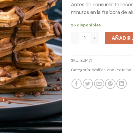
Antes de consumir te reco
minutos en la freídora de a
25 disponibles
Waffle Reeses cantidad
AÑADIR 
SKU:
EUP171
Categoría:
Waffles con Proteína