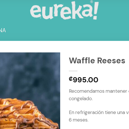
NA
Waffle Reeses
₡
995.00
Add to
wishlist
Recomendamos mantener es
congelado.
En refrigeración tiene una v
6 meses.